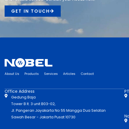
GET IN TOUCH
About Us
Products
Services
Articles
Contact
Office Address
PT
Gedung Baja
Tower B lt. 3 unit B03-02,
Jl. Pangeran Jayakarta No 55 Mangga Dua Selatan
No
Sawah Besar - Jakarta Pusat 10730