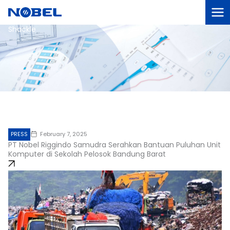
Lewati
ke
konten
Shackle
PRESS
February 7, 2025
P
PT Nobel Riggindo Samudra Serahkan Bantuan Puluhan Unit
Ba
Komputer di Sekolah Pelosok Bandung Barat
Se