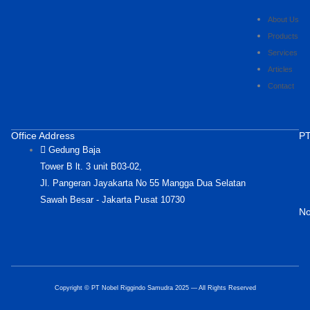
About Us
Products
Services
Articles
Contact
Office Address
PT
Gedung Baja
Tower B lt. 3 unit B03-02,
Jl. Pangeran Jayakarta No 55 Mangga Dua Selatan
Sawah Besar - Jakarta Pusat 10730
No
Copyright © PT Nobel Riggindo Samudra 2025 — All Rights Reserved