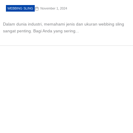
WEBBING SLING
November 1, 2024
Dalam dunia industri, memahami jenis dan ukuran webbing sling
sangat penting. Bagi Anda yang sering...
Start Your Project with
High-Quality Lifting
Equipment
We provide a wide range of high-quality products with
fast and reliable service. Consult your needs now.