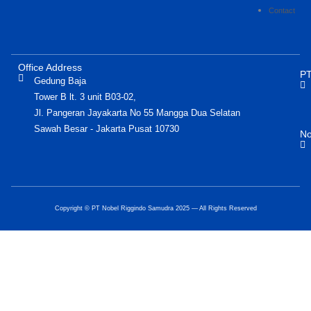
Contact
Office Address
PT
Gedung Baja
Tower B lt. 3 unit B03-02,
Jl. Pangeran Jayakarta No 55 Mangga Dua Selatan
Sawah Besar - Jakarta Pusat 10730
No
Copyright © PT Nobel Riggindo Samudra 2025 — All Rights Reserved