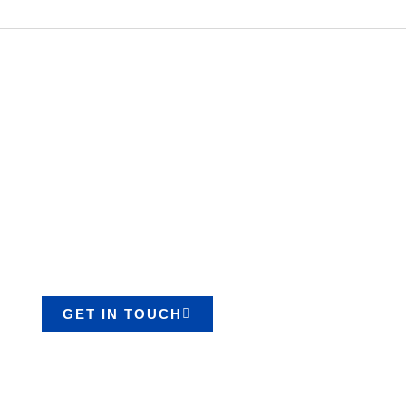
Start Your Project with
High-Quality Lifting
Equipment
We provide a wide range of high-quality products with
fast and reliable service. Consult your needs now.
GET IN TOUCH