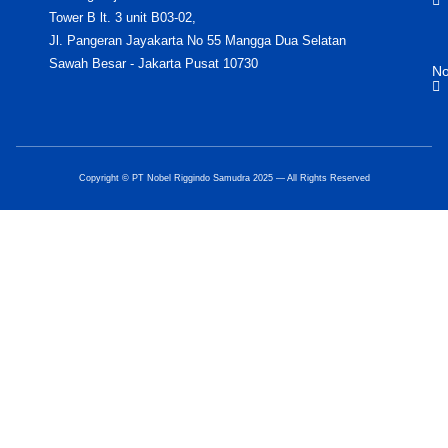
Tower B lt. 3 unit B03-02,
Jl. Pangeran Jayakarta No 55 Mangga Dua Selatan
Sawah Besar - Jakarta Pusat 10730
No
Copyright © PT Nobel Riggindo Samudra 2025 — All Rights Reserved