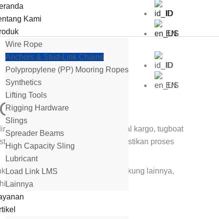
eranda
ID
entang Kami
roduk
EN
Wire Rope
Anchors & Stud-Link Chains
ID
Polypropylene (PP) Mooring Ropes
Synthetics
EN
Lifting Tools
 Chains
Rigging Hardware
Slings
rancang untuk kapal komersial, kapal kargo, tugboat
Spreader Beams
standard marine internasional, memastikan proses
High Capacity Sling
Lubricant
k bersertifikat, serta aksesoris pendukung lainnya,
Load Link LMS
i tuntutan kebutuhan operasional.
Lainnya
ayanan
tikel