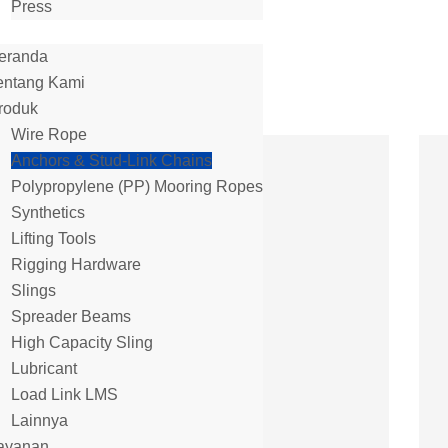
Press
eranda
entang Kami
roduk
Wire Rope
Anchors & Stud-Link Chains
Polypropylene (PP) Mooring Ropes
Synthetics
Lifting Tools
Rigging Hardware
Slings
Spreader Beams
High Capacity Sling
Lubricant
Load Link LMS
Lainnya
ayanan