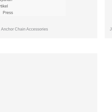
tikel
Press
Anchor Chain Accessories
J