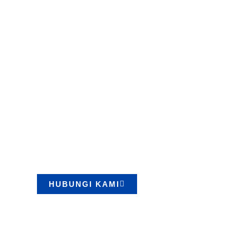
Mulai Proyek
dengan Peral
Lifting Berkual
Kami menyediakan berbagai produk berkualitas den
terpercaya. Konsultasikan kebutuhan Anda sekarang
HUBUNGI KAMI