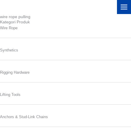
Lewati
ke
konten
wire rope pulling
Kategori Produk
Wire Rope
Synthetics
Rigging Hardware
Lifting Tools
Anchors & Stud-Link Chains