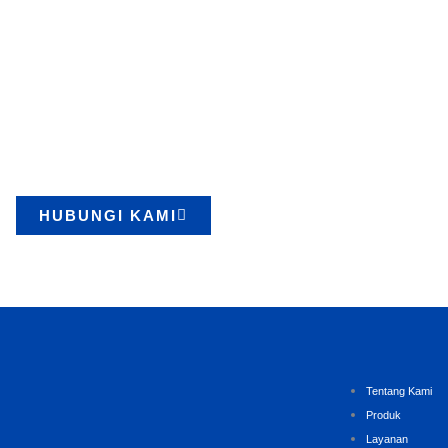
Mulai Proyek Anda dengan
Peralatan Lifting Berkualitas
Kami menyediakan berbagai produk berkualitas dengan layanan
cepat dan terpercaya. Konsultasikan kebutuhan Anda sekarang.
HUBUNGI KAMI
Tentang Kami
Produk
Layanan