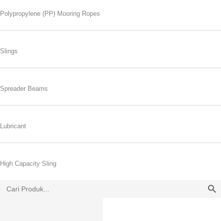
Polypropylene (PP) Mooring Ropes
Slings
Spreader Beams
Lubricant
High Capacity Sling
SEARCH
Search
for: