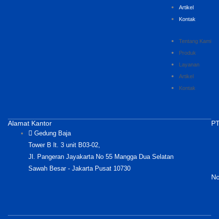
Artikel
Kontak
Tentang Kami
Produk
Layanan
Artikel
Kontak
Alamat Kantor
PT
Gedung Baja
Tower B lt. 3 unit B03-02,
Jl. Pangeran Jayakarta No 55 Mangga Dua Selatan
Sawah Besar - Jakarta Pusat 10730
No