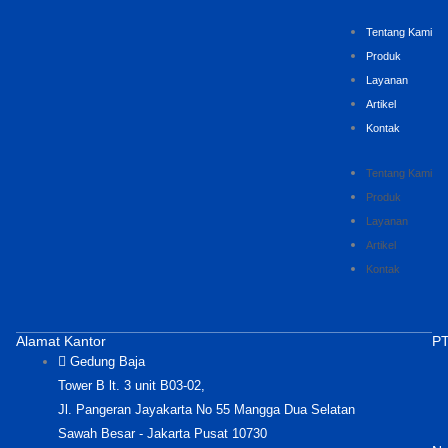
Tentang Kami
Produk
Layanan
Artikel
Kontak
Tentang Kami
Produk
Layanan
Artikel
Kontak
Alamat Kantor
PT
Gedung Baja
Tower B lt. 3 unit B03-02,
Jl. Pangeran Jayakarta No 55 Mangga Dua Selatan
Sawah Besar - Jakarta Pusat 10730