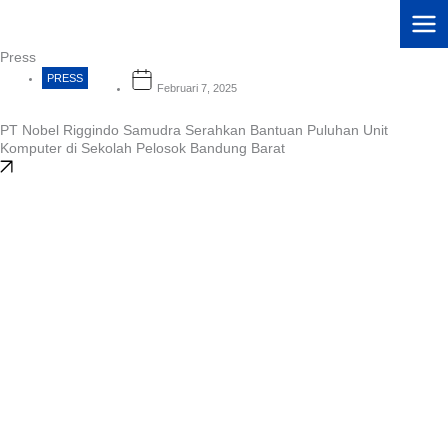
Lewati
ke
konten
Press
PRESS
Februari 7, 2025
PT Nobel Riggindo Samudra Serahkan Bantuan Puluhan Unit
Komputer di Sekolah Pelosok Bandung Barat