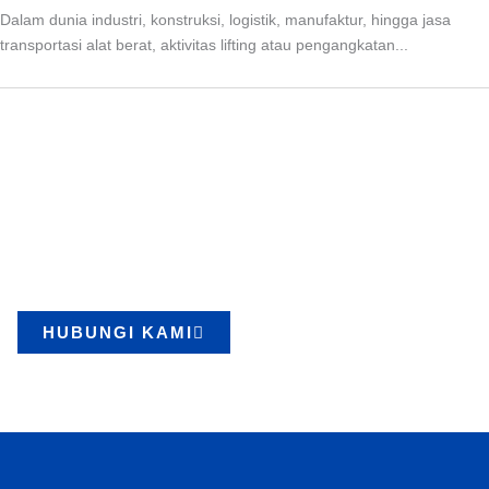
Dalam dunia industri, konstruksi, logistik, manufaktur, hingga jasa
transportasi alat berat, aktivitas lifting atau pengangkatan...
Mulai Proyek Anda dengan
Peralatan Lifting Berkualitas
Kami menyediakan berbagai produk berkualitas dengan layanan
cepat dan terpercaya. Konsultasikan kebutuhan Anda sekarang.
HUBUNGI KAMI