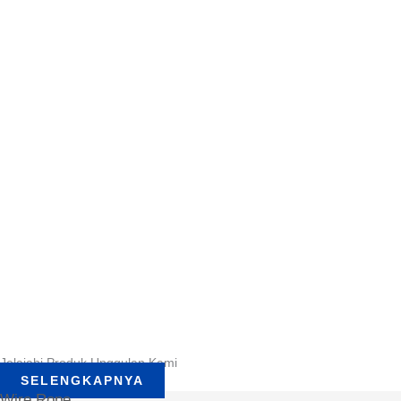
Jelajahi Produk Unggulan Kami
SELENGKAPNYA
Wire Rope