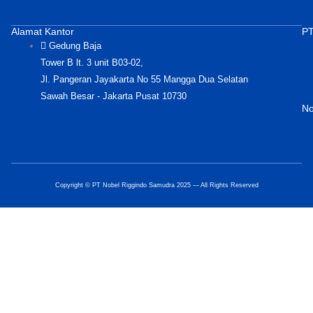
Alamat Kantor
PT
Gedung Baja
Tower B lt. 3 unit B03-02,
Jl. Pangeran Jayakarta No 55 Mangga Dua Selatan
Sawah Besar - Jakarta Pusat 10730
No
Copyright © PT Nobel Riggindo Samudra 2025 — All Rights Reserved