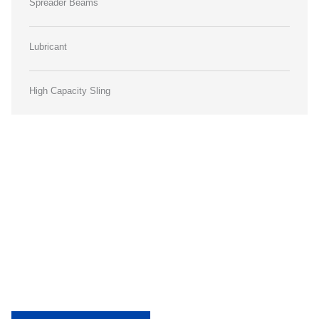
Spreader Beams
Lubricant
High Capacity Sling
Mulai Proyek Anda dengan
Peralatan Lifting Berkualitas
Kami menyediakan berbagai produk berkualitas dengan layanan
cepat dan terpercaya. Konsultasikan kebutuhan Anda sekarang.