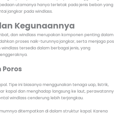
edaan utamanya hanya terletak pada jenis beban yang
ntai jangkar pada windlass.
s dan Kegunaannya
tambat, dan windlass merupakan komponen penting dalam
udahkan proses naik-turunnya jangkar, serta menjaga posi
n windlass tersedia dalam berbagai jenis, yang
 penggeraknya.
 Poros
pal. Tipe ini biasanya menggunakan tenaga uap, listrik,
 luar kapal dan menghadap langsung ke laut, perawatann
izontal windlass cenderung lebih terjangkau.
umumnya ditempatkan di dalam struktur kapal. Karena