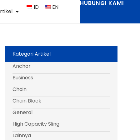
HUBUNGI KAMI
ID
EN
rtikel
Kategori Artikel
n
Anchor
Business
Chain
Chain Block
General
High Capacity Sling
Lainnya