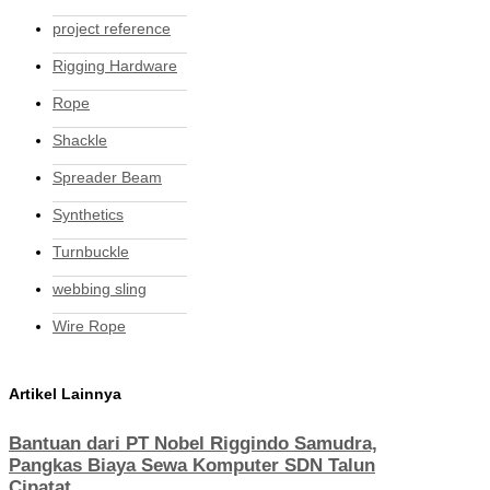
project reference
Rigging Hardware
Rope
Shackle
Spreader Beam
Synthetics
Turnbuckle
webbing sling
Wire Rope
Artikel Lainnya
Bantuan dari PT Nobel Riggindo Samudra,
Pangkas Biaya Sewa Komputer SDN Talun
Cipatat