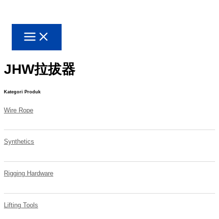
Lewati
ke
konten
JHW拉拔器
Kategori Produk
Wire Rope
Synthetics
Rigging Hardware
Lifting Tools