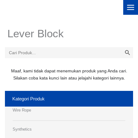
Lewati
ke
konten
Lever Block
SEARCH BU
Search
for:
Maaf, kami tidak dapat menemukan produk yang Anda cari.
Silakan coba kata kunci lain atau jelajahi kategori lainnya.
Kategori Produk
Wire Rope
Synthetics