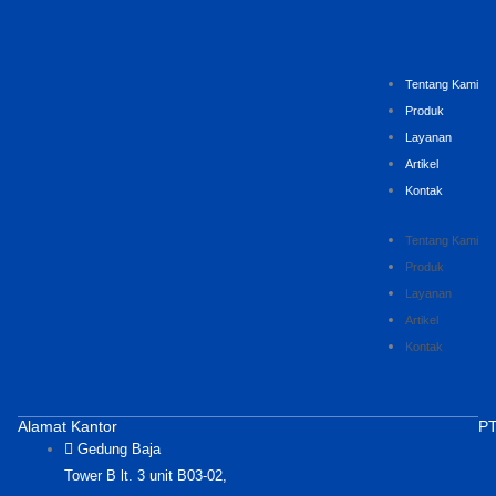
Tentang Kami
Produk
Layanan
Artikel
Kontak
Tentang Kami
Produk
Layanan
Artikel
Kontak
Alamat Kantor
PT
Gedung Baja
Tower B lt. 3 unit B03-02,