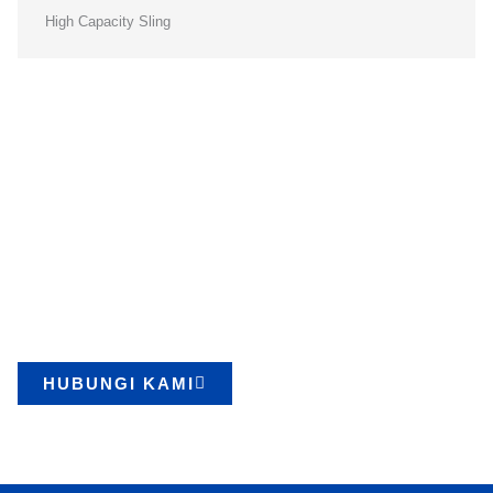
High Capacity Sling
Mulai Proyek Anda dengan
Peralatan Lifting Berkualitas
Kami menyediakan berbagai produk berkualitas dengan layanan
cepat dan terpercaya. Konsultasikan kebutuhan Anda sekarang.
HUBUNGI KAMI