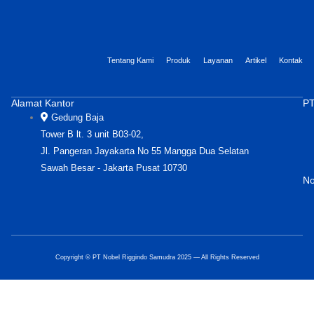
Tentang Kami
Produk
Layanan
Artikel
Kontak
Alamat Kantor
PT
Gedung Baja
Tower B lt. 3 unit B03-02,
Jl. Pangeran Jayakarta No 55 Mangga Dua Selatan
Sawah Besar - Jakarta Pusat 10730
No
Copyright © PT Nobel Riggindo Samudra 2025 — All Rights Reserved