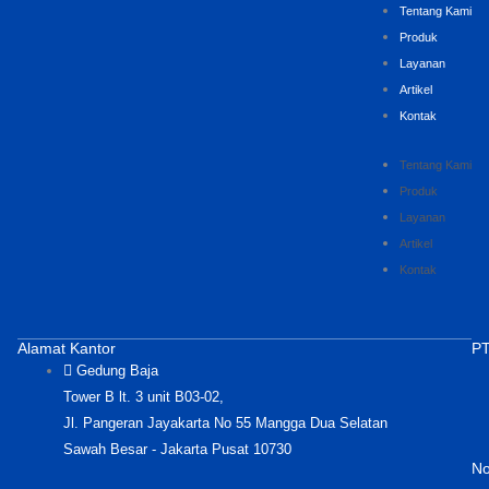
Tentang Kami
Produk
Layanan
Artikel
Kontak
Tentang Kami
Produk
Layanan
Artikel
Kontak
Alamat Kantor
PT
Gedung Baja
Tower B lt. 3 unit B03-02,
Jl. Pangeran Jayakarta No 55 Mangga Dua Selatan
Sawah Besar - Jakarta Pusat 10730
No