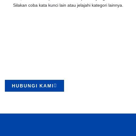
Silakan coba kata kunci lain atau jelajahi kategori lainnya.
Mulai Proyek Anda dengan
Peralatan Lifting Berkualitas
Kami menyediakan berbagai produk berkualitas dengan layanan
cepat dan terpercaya. Konsultasikan kebutuhan Anda sekarang.
HUBUNGI KAMI