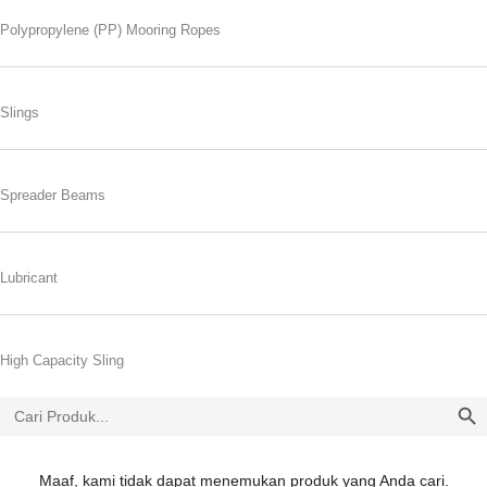
Polypropylene (PP) Mooring Ropes
Slings
Spreader Beams
Lubricant
High Capacity Sling
SEARCH
Search
for:
Maaf, kami tidak dapat menemukan produk yang Anda cari.