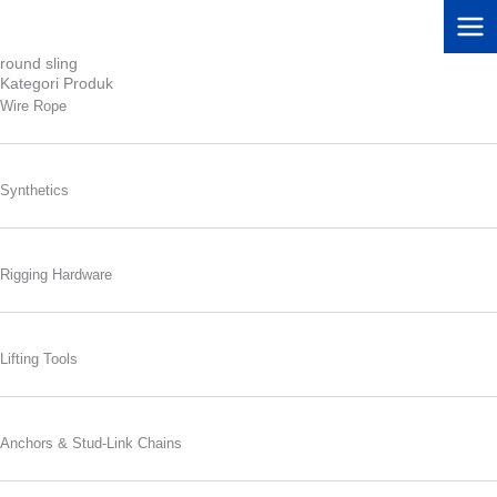
Lewati
ke
konten
round sling
Kategori Produk
Wire Rope
Synthetics
Rigging Hardware
Lifting Tools
Anchors & Stud-Link Chains