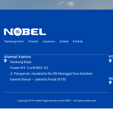
Tentang Kami
Produk
Layanan
Artikel
Kontak
Alamat Kantor
PT
Gedung Baja
Tower B lt. 3 unit B03-02,
Jl. Pangeran Jayakarta No 55 Mangga Dua Selatan
No
Sawah Besar - Jakarta Pusat 10730
Copyright © PT Nobel Riggindo Samudra 2025 — All Rights Reserved