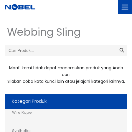
Lewati
ke
konten
Webbing Sling
SEARCH BU
Search
for:
Maaf, kami tidak dapat menemukan produk yang Anda
cari.
Silakan coba kata kunci lain atau jelajahi kategori lainnya.
Kategori Produk
Wire Rope
Synthetics