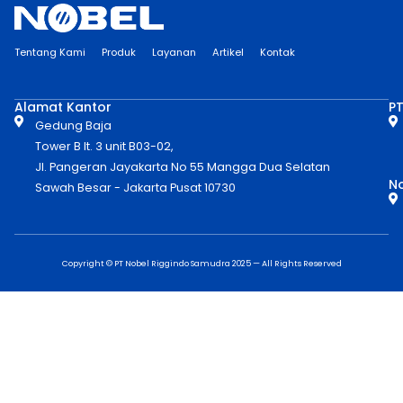
Tentang Kami
Produk
Layanan
Artikel
Kontak
Alamat Kantor
PT
Gedung Baja
Tower B lt. 3 unit B03-02,
Jl. Pangeran Jayakarta No 55 Mangga Dua Selatan
No
Sawah Besar - Jakarta Pusat 10730
Copyright © PT Nobel Riggindo Samudra 2025 — All Rights Reserved