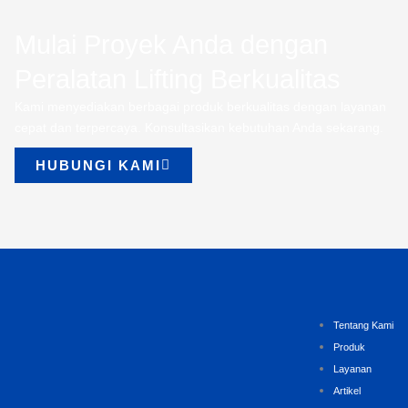
Mulai Proyek Anda dengan
Peralatan Lifting Berkualitas
Kami menyediakan berbagai produk berkualitas dengan layanan
cepat dan terpercaya. Konsultasikan kebutuhan Anda sekarang.
HUBUNGI KAMI
Tentang Kami
Produk
Layanan
Artikel