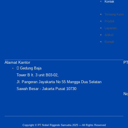
Kontak
Tentang Kami
Produk
Layanan
Artikel
Kontak
Alamat Kantor
PT
Gedung Baja
Tower B lt. 3 unit B03-02,
Jl. Pangeran Jayakarta No 55 Mangga Dua Selatan
Sawah Besar - Jakarta Pusat 10730
No
Copyright © PT Nobel Riggindo Samudra 2025 — All Rights Reserved