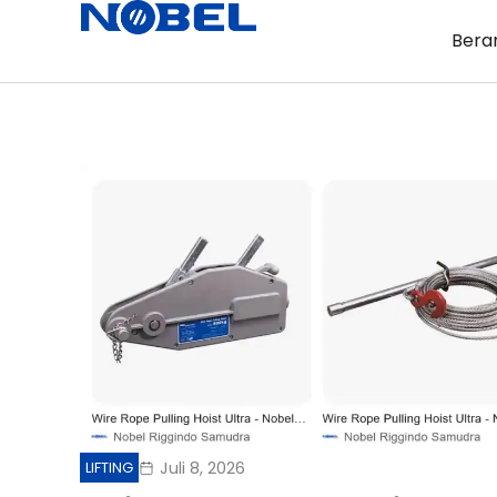
Lewati
Bera
ke
konten
Juli 8, 2026
LIFTING