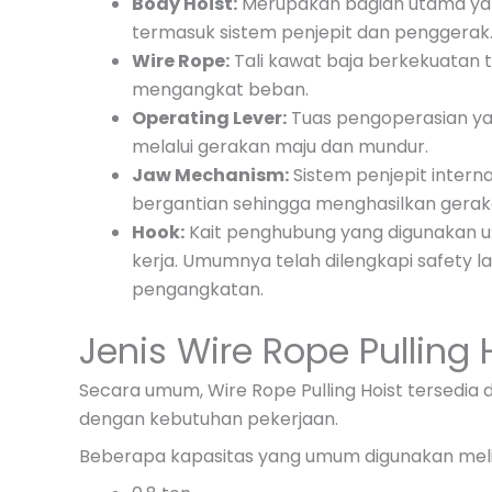
Body Hoist:
Merupakan bagian utama yan
termasuk sistem penjepit dan penggerak
Wire Rope:
Tali kawat baja berkekuatan 
mengangkat beban.
Operating Lever:
Tuas pengoperasian ya
melalui gerakan maju dan mundur.
Jaw Mechanism:
Sistem penjepit inter
bergantian sehingga menghasilkan geraka
Hook:
Kait penghubung yang digunakan u
kerja. Umumnya telah dilengkapi safety
pengangkatan.
Jenis Wire Rope Pulling 
Secara umum, Wire Rope Pulling Hoist tersedia 
dengan kebutuhan pekerjaan.
Beberapa kapasitas yang umum digunakan meli