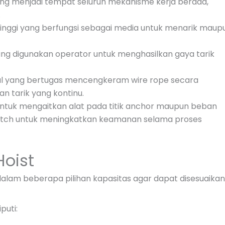
g menjadi tempat seluruh mekanisme kerja berada,
.
tinggi yang berfungsi sebagai media untuk menarik maup
ng digunakan operator untuk menghasilkan gaya tarik
nal yang bertugas mencengkeram wire rope secara
n tarik yang kontinu.
ntuk mengaitkan alat pada titik anchor maupun beban
 latch untuk meningkatkan keamanan selama proses
Hoist
dalam beberapa pilihan kapasitas agar dapat disesuaikan
puti: