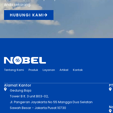
Anda sekarang.
HUBUNGI KAMI
Tentang Kami
Produk
Layanan
Artikel
Kontak
Alamat Kantor
PT
Gedung Baja
Tower B lt. 3 unit B03-02,
Jl. Pangeran Jayakarta No 55 Mangga Dua Selatan
No
Sawah Besar - Jakarta Pusat 10730