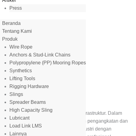
Artikel
Press
Beranda
Tentang Kami
Produk
Wire Rope
Anchors & Stud-Link Chains
Polypropylene (PP) Mooring Ropes
Synthetics
Lifting Tools
Rigging Hardware
Slings
ope di Jambi
Spreader Beams
High Capacity Sling
ri berbasis perkebunan, energi, dan infrastruktur. Dalam
Lubricant
rope menjadi komponen vital untuk sistem pengangkatan dan
Load Link LMS
di Jambi
hadir memenuhi kebutuhan industri dengan
Lainnya