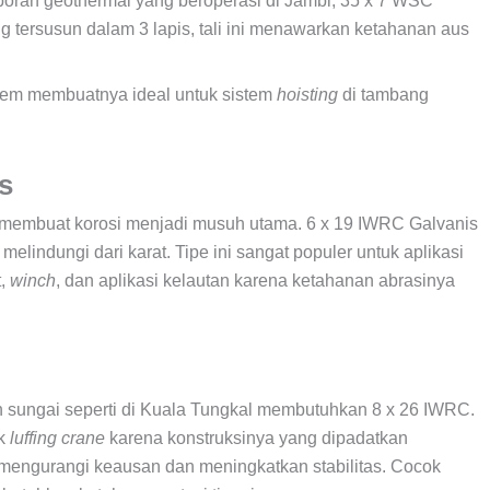
oran geothermal yang beroperasi di Jambi, 35 x 7 WSC
g tersusun dalam 3 lapis, tali ini menawarkan ketahanan aus
m membuatnya ideal untuk sistem
hoisting
di tambang
is
 membuat korosi menjadi musuh utama. 6 x 19 IWRC Galvanis
elindungi dari karat. Tipe ini sangat populer untuk aplikasi
t,
winch
, dan aplikasi kelautan karena ketahanan abrasinya
n sungai seperti di Kuala Tungkal membutuhkan 8 x 26 IWRC.
uk
luffing crane
karena konstruksinya yang dipadatkan
 mengurangi keausan dan meningkatkan stabilitas. Cocok