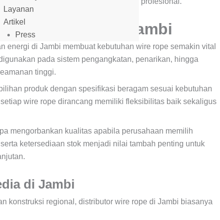
asi lengkap, serta dukungan teknis yang profesional.
Layanan
Artikel
n Terjangkau di Jambi
Press
n energi di Jambi membuat kebutuhan wire rope semakin vital
ni digunakan pada sistem pengangkatan, penarikan, hingga
keamanan tinggi.
ilihan produk dengan spesifikasi beragam sesuai kebutuhan
 setiap wire rope dirancang memiliki fleksibilitas baik sekaligus
anpa mengorbankan kualitas apabila perusahaan memilih
erta ketersediaan stok menjadi nilai tambah penting untuk
njutan.
dia di Jambi
 konstruksi regional, distributor wire rope di Jambi biasanya