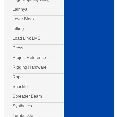
Lainnya
Lever Block
Lifting
Load Link LMS
Press
Project Reference
Rigging Hardware
Rope
Shackle
Spreader Beam
Synthetics
Turnbuckle