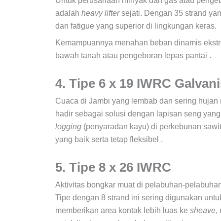
Untuk perusahaan minyak dan gas atau pengeb
adalah
heavy lifter
sejati. Dengan 35 strand yan
dan fatigue yang superior di lingkungan keras.
Kemampuannya menahan beban dinamis ekstre
bawah tanah atau pengeboran lepas pantai .
4. Tipe 6 x 19 IWRC Galvan
Cuaca di Jambi yang lembab dan sering hujan
hadir sebagai solusi dengan lapisan seng yang m
logging
(penyaradan kayu) di perkebunan sawi
yang baik serta tetap fleksibel .
5. Tipe 8 x 26 IWRC
Aktivitas bongkar muat di pelabuhan-pelabuha
Tipe dengan 8 strand ini sering digunakan unt
memberikan area kontak lebih luas ke
sheave
,