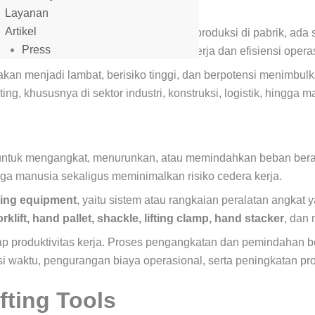
Layanan
Artikel
pergudangan, hingga lancarnya proses produksi di pabrik, ada s
Press
elainkan penopang utama keselamatan kerja dan efisiensi opera
 akan menjadi lambat, berisiko tinggi, dan berpotensi menimbu
ng, khususnya di sektor industri, konstruksi, logistik, hingga m
tuk mengangkat, menurunkan, atau memindahkan beban berat dari 
a manusia sekaligus meminimalkan risiko cedera kerja.
fting equipment
, yaitu sistem atau rangkaian peralatan angkat y
orklift, hand pallet, shackle, lifting clamp, hand stacker
, dan 
ap produktivitas kerja. Proses pengangkatan dan pemindahan b
si waktu, pengurangan biaya operasional, serta peningkatan pro
fting Tools